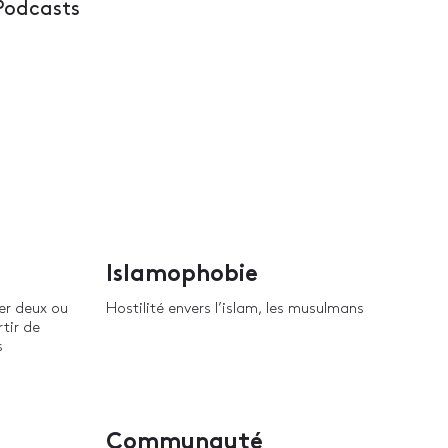
Podcasts
Islamophobie
er deux ou
Hostilité envers l’islam, les musulmans
rtir de
s
Communauté