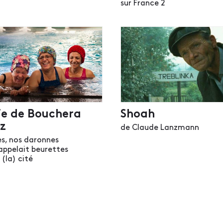
sur France 2
gie de Bouchera
Shoah
z
de Claude Lanzmann
s, nos daronnes
appelait beurettes
(la) cité