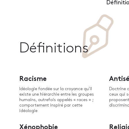
Définiti
Définitions
Racisme
Antis
Idéologie fondée sur la croyance qu’il
Doctrine 
existe une hiérarchie entre les groupes
ceux qui s
humains, autrefois appelés « races » ;
proposent
comportement inspiré par cette
discrimina
idéologie
Xénophobie
Religi