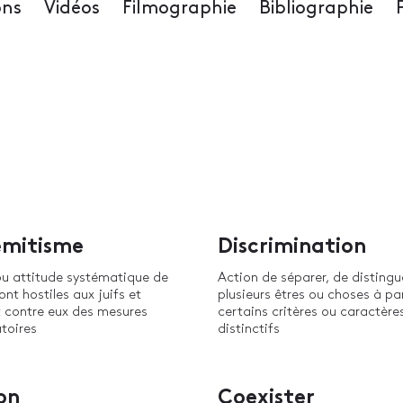
ons
Vidéos
Filmographie
Bibliographie
émitisme
Discrimination
ou attitude systématique de
Action de séparer, de distingu
ont hostiles aux juifs et
plusieurs êtres ou choses à pa
 contre eux des mesures
certains critères ou caractère
toires
distinctifs
on
Coexister