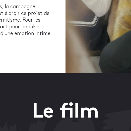
nes, la campagne
 élargir ce projet de
émitisme. Pour les
part pour impulser
é d’une émotion intime
Le film