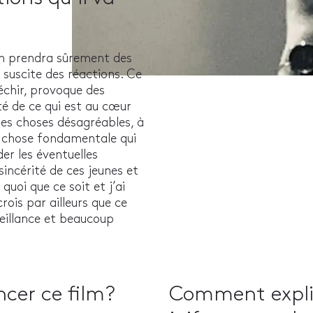
on prendra sûrement des
 suscite des réactions. Ce
léchir, provoque des
ité de ce qui est au cœur
 des choses désagréables, à
ne chose fondamentale qui
r les éventuelles
sincérité de ces jeunes et
quoi que ce soit et j’ai
crois par ailleurs que ce
eillance et beaucoup
ncer ce film?
Comment expliq