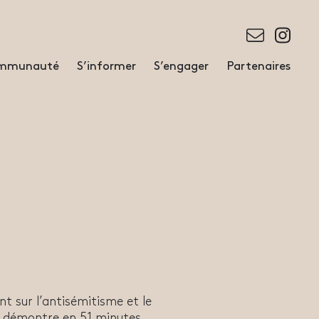
communauté
S’informer
S’engager
Partenaires
nt sur l’antisémitisme et le
l démontre en 51 minutes,