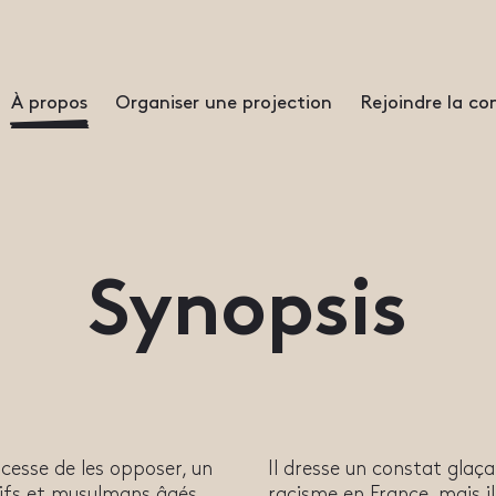
À propos
Organiser une projection
Rejoindre la 
Synopsis
cesse de les opposer, un
Il dresse un constat glaça
uifs et musulmans âgés
racisme en France, mais i