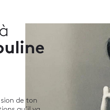
 à
uline
usion de ton
ions qu’il va