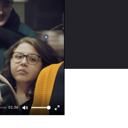
01:36
Mute
Enter
fullscreen