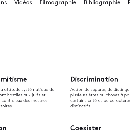
ons
Vidéos
Filmographie
Bibliographie
émitisme
Discrimination
ou attitude systématique de
Action de séparer, de distingu
ont hostiles aux juifs et
plusieurs êtres ou choses à pa
 contre eux des mesures
certains critères ou caractère
toires
distinctifs
on
Coexister