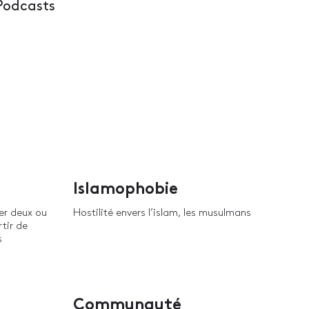
Podcasts
Islamophobie
er deux ou
Hostilité envers l’islam, les musulmans
rtir de
s
Communauté