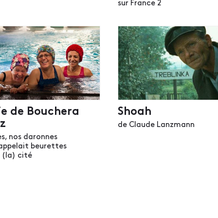
sur France 2
gie de Bouchera
Shoah
z
de Claude Lanzmann
s, nos daronnes
appelait beurettes
(la) cité