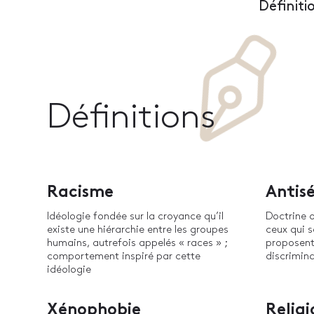
Définiti
Définitions
Racisme
Antis
Idéologie fondée sur la croyance qu’il
Doctrine 
existe une hiérarchie entre les groupes
ceux qui s
humains, autrefois appelés « races » ;
proposent
comportement inspiré par cette
discrimina
idéologie
Xénophobie
Religi