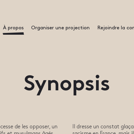
À propos
Organiser une projection
Rejoindre la 
Synopsis
cesse de les opposer, un
Il dresse un constat glaça
uifs et musulmans âgés
racisme en France, mais i