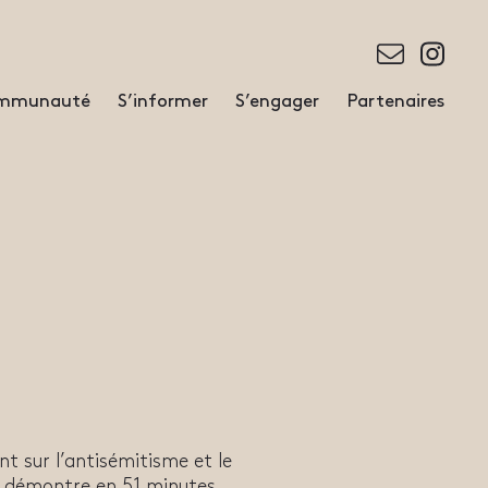
communauté
S’informer
S’engager
Partenaires
nt sur l’antisémitisme et le
l démontre en 51 minutes,