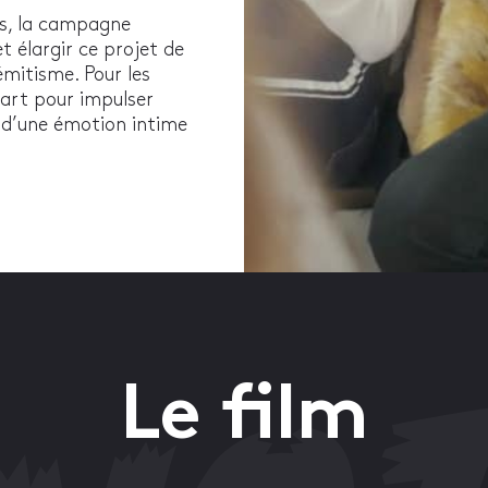
nes, la campagne
 élargir ce projet de
émitisme. Pour les
part pour impulser
é d’une émotion intime
Le film