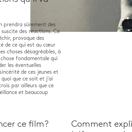
on prendra sûrement des
 suscite des réactions. Ce
léchir, provoque des
ité de ce qui est au cœur
 des choses désagréables, à
ne chose fondamentale qui
r les éventuelles
sincérité de ces jeunes et
quoi que ce soit et j’ai
crois par ailleurs que ce
eillance et beaucoup
ncer ce film?
Comment expliq