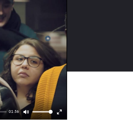
01:36
Mute
Enter
fullscreen